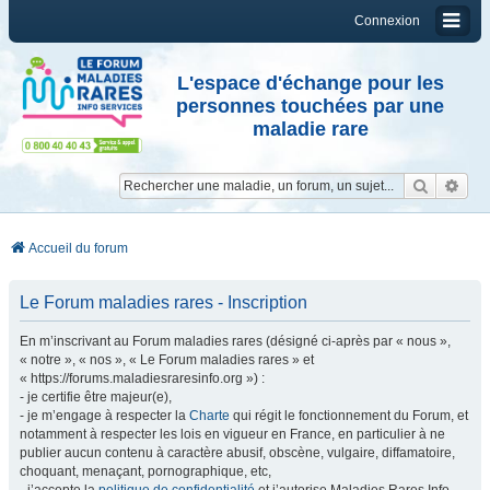
Connexion
L'espace d'échange pour les
personnes touchées par une
maladie rare
Reche
Re
Accueil du forum
Le Forum maladies rares - Inscription
En m’inscrivant au Forum maladies rares (désigné ci-après par « nous »,
« notre », « nos », « Le Forum maladies rares » et
« https://forums.maladiesraresinfo.org ») :
- je certifie être majeur(e),
- je m’engage à respecter la
Charte
qui régit le fonctionnement du Forum, et
notamment à respecter les lois en vigueur en France, en particulier à ne
publier aucun contenu à caractère abusif, obscène, vulgaire, diffamatoire,
choquant, menaçant, pornographique, etc,