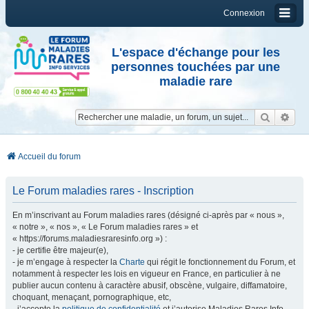
Connexion
L'espace d'échange pour les
personnes touchées par une
maladie rare
Reche
Re
Accueil du forum
Le Forum maladies rares - Inscription
En m’inscrivant au Forum maladies rares (désigné ci-après par « nous »,
« notre », « nos », « Le Forum maladies rares » et
« https://forums.maladiesraresinfo.org ») :
- je certifie être majeur(e),
- je m’engage à respecter la
Charte
qui régit le fonctionnement du Forum, et
notamment à respecter les lois en vigueur en France, en particulier à ne
publier aucun contenu à caractère abusif, obscène, vulgaire, diffamatoire,
choquant, menaçant, pornographique, etc,