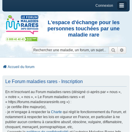
Connexion
L'espace d'échange pour les
personnes touchées par une
maladie rare
Reche
Re
Accueil du forum
Le Forum maladies rares - Inscription
En m’inscrivant au Forum maladies rares (désigné ci-après par « nous »,
« notre », « nos », « Le Forum maladies rares » et
« https://forums.maladiesraresinfo.org ») :
- je certifie être majeur(e),
- je m’engage à respecter la
Charte
qui régit le fonctionnement du Forum, et
notamment à respecter les lois en vigueur en France, en particulier à ne
publier aucun contenu à caractère abusif, obscène, vulgaire, diffamatoire,
choquant, menaçant, pornographique, etc,