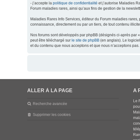
- j’accepte la
politique de confidentialité
et j’autorise Maladies Ra
Forum maladies rares, ainsi qu’aux fins de gestion de la newsletter
Maladies Rares Info Services, éditeur du Forum maladies rares, 
connaissance, directement ou par un tiers, de tout contenu illicit
Nos forums sont développés par phpBB (désignés ci-après par « l
peut être téléchargé sur
le site de phpBB
(en anglais). Le logici
et du contenu que nous acceptons et que nous n’acceptons pas. 
ALLER À LA PAGE
A 
Le 
Recherche avancée
pou
Mala
Supprimer les cookies
mal
con
tél
Rar