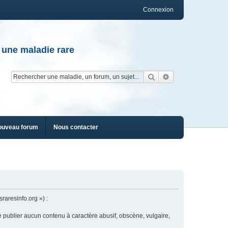
Connexion
 une maladie rare
Rechercher
Recherche av
ouveau forum
Nous contacter
raresinfo.org ») :
e publier aucun contenu à caractère abusif, obscène, vulgaire,