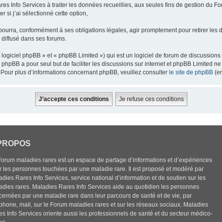
res Info Services à traiter les données recueillies, aux seules fins de gestion du F
 si j’ai sélectionné cette option,
pourra, conformément à ses obligations légales, agir promptement pour retirer les 
e diffusé dans ses forums.
ogiciel phpBB » et « phpBB Limited ») qui est un logiciel de forum de discussions
el phpBB a pour seul but de faciliter les discussions sur internet et phpBB Limited
Pour plus d’informations concernant phpBB, veuillez consulter
le site de phpBB
(en
PROPOS
Forum maladies rares est un espace de partage d’informations et d’expériences
r les personnes touchées par une maladie rare. Il est proposé et modéré par
dies Rares Info Services, service national d’information et de soutien sur les
adies rares. Maladies Rares Info Services aide au quotidien les personnes
cernées par une maladie rare dans leur parcours de santé et de vie, par
éphone, mail, sur le Forum maladies rares et sur les réseaux sociaux. Maladies
es Info Services oriente aussi les professionnels de santé et du secteur médico-