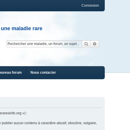
Connexion
 une maladie rare
Rechercher
Recherche av
ouveau forum
Nous contacter
raresinfo.org ») :
e publier aucun contenu à caractère abusif, obscène, vulgaire,