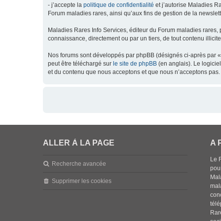
- j’accepte la
politique de confidentialité
et j’autorise Maladies Ra
Forum maladies rares, ainsi qu’aux fins de gestion de la newsletter
Maladies Rares Info Services, éditeur du Forum maladies rares, 
connaissance, directement ou par un tiers, de tout contenu illicit
Nos forums sont développés par phpBB (désignés ci-après par « l
peut être téléchargé sur
le site de phpBB
(en anglais). Le logici
et du contenu que nous acceptons et que nous n’acceptons pas. 
ALLER À LA PAGE
A 
Le 
Recherche avancée
pou
Mala
Supprimer les cookies
mal
con
tél
Rar