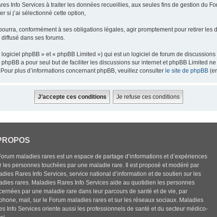
res Info Services à traiter les données recueillies, aux seules fins de gestion du F
 si j’ai sélectionné cette option,
pourra, conformément à ses obligations légales, agir promptement pour retirer les 
e diffusé dans ses forums.
ogiciel phpBB » et « phpBB Limited ») qui est un logiciel de forum de discussions
el phpBB a pour seul but de faciliter les discussions sur internet et phpBB Limited
Pour plus d’informations concernant phpBB, veuillez consulter
le site de phpBB
(en
PROPOS
Forum maladies rares est un espace de partage d’informations et d’expériences
r les personnes touchées par une maladie rare. Il est proposé et modéré par
dies Rares Info Services, service national d’information et de soutien sur les
adies rares. Maladies Rares Info Services aide au quotidien les personnes
cernées par une maladie rare dans leur parcours de santé et de vie, par
éphone, mail, sur le Forum maladies rares et sur les réseaux sociaux. Maladies
es Info Services oriente aussi les professionnels de santé et du secteur médico-