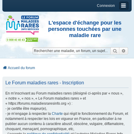
Connexion
L'espace d'échange pour les
personnes touchées par une
maladie rare
Reche
Re
Accueil du forum
Le Forum maladies rares - Inscription
En m’inscrivant au Forum maladies rares (désigné ci-après par « nous »,
« notre », « nos », « Le Forum maladies rares » et
« https://forums.maladiesraresinfo.org ») :
- je certifie être majeur(e),
- je m’engage à respecter la
Charte
qui régit le fonctionnement du Forum, et
notamment à respecter les lois en vigueur en France, en particulier à ne
publier aucun contenu à caractère abusif, obscène, vulgaire, diffamatoire,
choquant, menaçant, pornographique, etc,