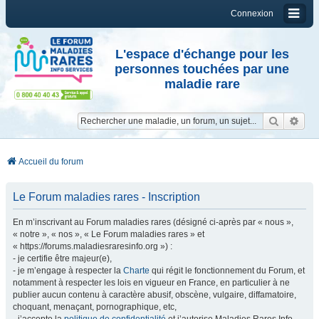
Connexion
L'espace d'échange pour les
personnes touchées par une
maladie rare
Reche
Re
Accueil du forum
Le Forum maladies rares - Inscription
En m’inscrivant au Forum maladies rares (désigné ci-après par « nous »,
« notre », « nos », « Le Forum maladies rares » et
« https://forums.maladiesraresinfo.org ») :
- je certifie être majeur(e),
- je m’engage à respecter la
Charte
qui régit le fonctionnement du Forum, et
notamment à respecter les lois en vigueur en France, en particulier à ne
publier aucun contenu à caractère abusif, obscène, vulgaire, diffamatoire,
choquant, menaçant, pornographique, etc,