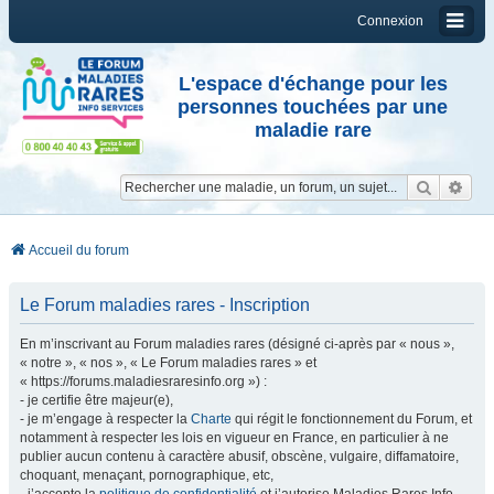
Connexion
L'espace d'échange pour les
personnes touchées par une
maladie rare
Reche
Re
Accueil du forum
Le Forum maladies rares - Inscription
En m’inscrivant au Forum maladies rares (désigné ci-après par « nous »,
« notre », « nos », « Le Forum maladies rares » et
« https://forums.maladiesraresinfo.org ») :
- je certifie être majeur(e),
- je m’engage à respecter la
Charte
qui régit le fonctionnement du Forum, et
notamment à respecter les lois en vigueur en France, en particulier à ne
publier aucun contenu à caractère abusif, obscène, vulgaire, diffamatoire,
choquant, menaçant, pornographique, etc,