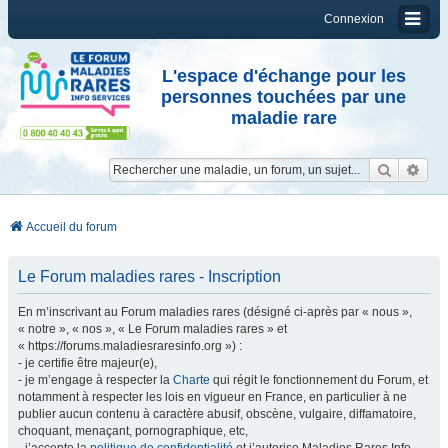
Connexion
L'espace d'échange pour les
personnes touchées par une
maladie rare
Reche
Re
Accueil du forum
Le Forum maladies rares - Inscription
En m’inscrivant au Forum maladies rares (désigné ci-après par « nous »,
« notre », « nos », « Le Forum maladies rares » et
« https://forums.maladiesraresinfo.org ») :
- je certifie être majeur(e),
- je m’engage à respecter la
Charte
qui régit le fonctionnement du Forum, et
notamment à respecter les lois en vigueur en France, en particulier à ne
publier aucun contenu à caractère abusif, obscène, vulgaire, diffamatoire,
choquant, menaçant, pornographique, etc,