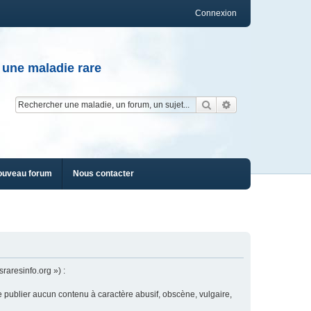
Connexion
 une maladie rare
Rechercher
Recherche av
ouveau forum
Nous contacter
raresinfo.org ») :
e publier aucun contenu à caractère abusif, obscène, vulgaire,