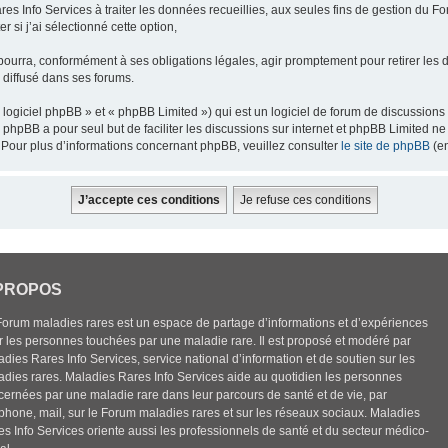
res Info Services à traiter les données recueillies, aux seules fins de gestion du F
 si j’ai sélectionné cette option,
pourra, conformément à ses obligations légales, agir promptement pour retirer les 
e diffusé dans ses forums.
ogiciel phpBB » et « phpBB Limited ») qui est un logiciel de forum de discussions
el phpBB a pour seul but de faciliter les discussions sur internet et phpBB Limited
Pour plus d’informations concernant phpBB, veuillez consulter
le site de phpBB
(en
PROPOS
Forum maladies rares est un espace de partage d’informations et d’expériences
r les personnes touchées par une maladie rare. Il est proposé et modéré par
dies Rares Info Services, service national d’information et de soutien sur les
adies rares. Maladies Rares Info Services aide au quotidien les personnes
cernées par une maladie rare dans leur parcours de santé et de vie, par
éphone, mail, sur le Forum maladies rares et sur les réseaux sociaux. Maladies
es Info Services oriente aussi les professionnels de santé et du secteur médico-