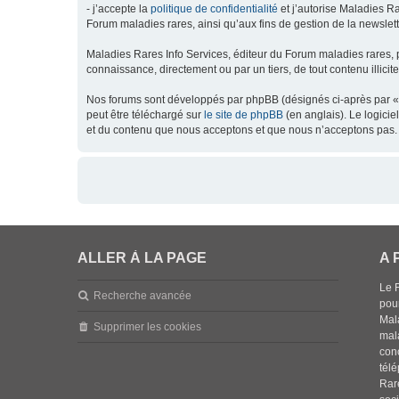
- j’accepte la
politique de confidentialité
et j’autorise Maladies Ra
Forum maladies rares, ainsi qu’aux fins de gestion de la newsletter
Maladies Rares Info Services, éditeur du Forum maladies rares, 
connaissance, directement ou par un tiers, de tout contenu illicit
Nos forums sont développés par phpBB (désignés ci-après par « l
peut être téléchargé sur
le site de phpBB
(en anglais). Le logici
et du contenu que nous acceptons et que nous n’acceptons pas. 
ALLER À LA PAGE
A 
Le 
Recherche avancée
pou
Mala
Supprimer les cookies
mal
con
tél
Rar