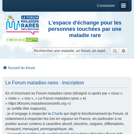
Connexion
L'espace d'échange pour les
personnes touchées par une
maladie rare
Reche
Re
Accueil du forum
Le Forum maladies rares - Inscription
En m’inscrivant au Forum maladies rares (désigné ci-après par « nous »,
« notre », « nos », « Le Forum maladies rares » et
« https://forums.maladiesraresinfo.org ») :
- je certifie être majeur(e),
- je m’engage à respecter la
Charte
qui régit le fonctionnement du Forum, et
notamment à respecter les lois en vigueur en France, en particulier à ne
publier aucun contenu à caractère abusif, obscène, vulgaire, diffamatoire,
choquant, menaçant, pornographique, etc,