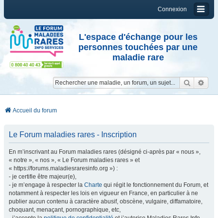
Connexion
L'espace d'échange pour les
personnes touchées par une
maladie rare
Reche
Re
Accueil du forum
Le Forum maladies rares - Inscription
En m’inscrivant au Forum maladies rares (désigné ci-après par « nous »,
« notre », « nos », « Le Forum maladies rares » et
« https://forums.maladiesraresinfo.org ») :
- je certifie être majeur(e),
- je m’engage à respecter la
Charte
qui régit le fonctionnement du Forum, et
notamment à respecter les lois en vigueur en France, en particulier à ne
publier aucun contenu à caractère abusif, obscène, vulgaire, diffamatoire,
choquant, menaçant, pornographique, etc,