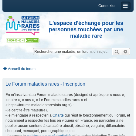
Connexion
L'espace d'échange pour les
personnes touchées par une
maladie rare
Reche
Re
Accueil du forum
Le Forum maladies rares - Inscription
En m’inscrivant au Forum maladies rares (désigné ci-après par « nous »,
« notre », « nos », « Le Forum maladies rares » et
« https://forums.maladiesraresinfo.org ») :
- je certifie être majeur(e),
- je m’engage à respecter la
Charte
qui régit le fonctionnement du Forum, et
notamment à respecter les lois en vigueur en France, en particulier à ne
publier aucun contenu à caractère abusif, obscène, vulgaire, diffamatoire,
choquant, menaçant, pornographique, etc,