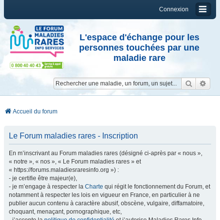
Connexion
L'espace d'échange pour les
personnes touchées par une
maladie rare
Reche
Re
Accueil du forum
Le Forum maladies rares - Inscription
En m’inscrivant au Forum maladies rares (désigné ci-après par « nous »,
« notre », « nos », « Le Forum maladies rares » et
« https://forums.maladiesraresinfo.org ») :
- je certifie être majeur(e),
- je m’engage à respecter la
Charte
qui régit le fonctionnement du Forum, et
notamment à respecter les lois en vigueur en France, en particulier à ne
publier aucun contenu à caractère abusif, obscène, vulgaire, diffamatoire,
choquant, menaçant, pornographique, etc,