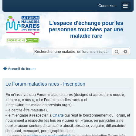
Connexion
L'espace d'échange pour les
personnes touchées par une
maladie rare
Reche
Re
Accueil du forum
Le Forum maladies rares - Inscription
En m’inscrivant au Forum maladies rares (désigné ci-après par « nous »,
« notre », « nos », « Le Forum maladies rares » et
« https://forums.maladiesraresinfo.org ») :
- je certifie être majeur(e),
- je m’engage à respecter la
Charte
qui régit le fonctionnement du Forum, et
notamment à respecter les lois en vigueur en France, en particulier à ne
publier aucun contenu à caractère abusif, obscène, vulgaire, diffamatoire,
choquant, menaçant, pornographique, etc,