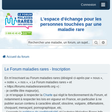
Connexion
L'espace d'échange pour les
personnes touchées par une
maladie rare
Reche
Re
Accueil du forum
Le Forum maladies rares - Inscription
En m’inscrivant au Forum maladies rares (désigné ci-après par « nous »,
« notre », « nos », « Le Forum maladies rares » et
« https://forums.maladiesraresinfo.org ») :
- je certifie être majeur(e),
- je m’engage à respecter la
Charte
qui régit le fonctionnement du Forum, et
notamment à respecter les lois en vigueur en France, en particulier à ne
publier aucun contenu à caractère abusif, obscène, vulgaire, diffamatoire,
choquant, menaçant, pornographique, etc,