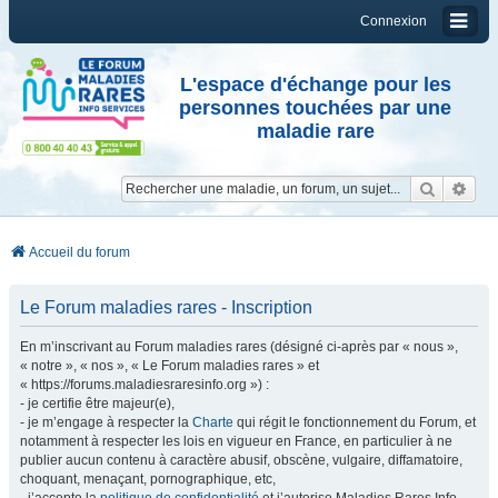
Connexion
L'espace d'échange pour les
personnes touchées par une
maladie rare
Reche
Re
Accueil du forum
Le Forum maladies rares - Inscription
En m’inscrivant au Forum maladies rares (désigné ci-après par « nous »,
« notre », « nos », « Le Forum maladies rares » et
« https://forums.maladiesraresinfo.org ») :
- je certifie être majeur(e),
- je m’engage à respecter la
Charte
qui régit le fonctionnement du Forum, et
notamment à respecter les lois en vigueur en France, en particulier à ne
publier aucun contenu à caractère abusif, obscène, vulgaire, diffamatoire,
choquant, menaçant, pornographique, etc,