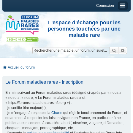
Connexion
L'espace d'échange pour les
personnes touchées par une
maladie rare
Reche
Re
Accueil du forum
Le Forum maladies rares - Inscription
En m’inscrivant au Forum maladies rares (désigné ci-après par « nous »,
« notre », « nos », « Le Forum maladies rares » et
« https://forums.maladiesraresinfo.org ») :
- je certifie être majeur(e),
- je m’engage à respecter la
Charte
qui régit le fonctionnement du Forum, et
notamment à respecter les lois en vigueur en France, en particulier à ne
publier aucun contenu à caractère abusif, obscène, vulgaire, diffamatoire,
choquant, menaçant, pornographique, etc,