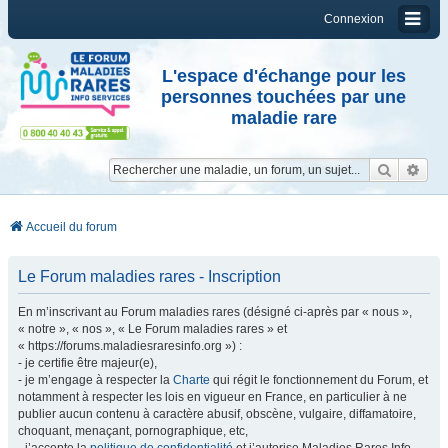
Connexion
L'espace d'échange pour les
personnes touchées par une
maladie rare
Reche
Re
Accueil du forum
Le Forum maladies rares - Inscription
En m’inscrivant au Forum maladies rares (désigné ci-après par « nous »,
« notre », « nos », « Le Forum maladies rares » et
« https://forums.maladiesraresinfo.org ») :
- je certifie être majeur(e),
- je m’engage à respecter la
Charte
qui régit le fonctionnement du Forum, et
notamment à respecter les lois en vigueur en France, en particulier à ne
publier aucun contenu à caractère abusif, obscène, vulgaire, diffamatoire,
choquant, menaçant, pornographique, etc,