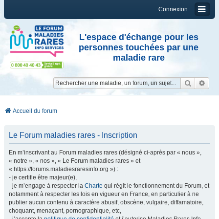
Connexion
L'espace d'échange pour les
personnes touchées par une
maladie rare
Reche
Re
Accueil du forum
Le Forum maladies rares - Inscription
En m’inscrivant au Forum maladies rares (désigné ci-après par « nous »,
« notre », « nos », « Le Forum maladies rares » et
« https://forums.maladiesraresinfo.org ») :
- je certifie être majeur(e),
- je m’engage à respecter la
Charte
qui régit le fonctionnement du Forum, et
notamment à respecter les lois en vigueur en France, en particulier à ne
publier aucun contenu à caractère abusif, obscène, vulgaire, diffamatoire,
choquant, menaçant, pornographique, etc,