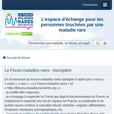
Connexion
L'espace d'échange pour les
personnes touchées par une
maladie rare
Reche
Re
Accueil du forum
Le Forum maladies rares - Inscription
En m’inscrivant au Forum maladies rares (désigné ci-après par « nous »,
« notre », « nos », « Le Forum maladies rares » et
« https://forums.maladiesraresinfo.org ») :
- je certifie être majeur(e),
- je m’engage à respecter la
Charte
qui régit le fonctionnement du Forum, et
notamment à respecter les lois en vigueur en France, en particulier à ne
publier aucun contenu à caractère abusif, obscène, vulgaire, diffamatoire,
choquant, menaçant, pornographique, etc,