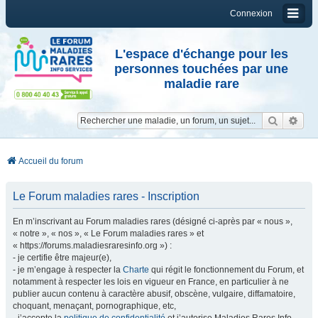
Connexion
L'espace d'échange pour les
personnes touchées par une
maladie rare
Reche
Re
Accueil du forum
Le Forum maladies rares - Inscription
En m’inscrivant au Forum maladies rares (désigné ci-après par « nous »,
« notre », « nos », « Le Forum maladies rares » et
« https://forums.maladiesraresinfo.org ») :
- je certifie être majeur(e),
- je m’engage à respecter la
Charte
qui régit le fonctionnement du Forum, et
notamment à respecter les lois en vigueur en France, en particulier à ne
publier aucun contenu à caractère abusif, obscène, vulgaire, diffamatoire,
choquant, menaçant, pornographique, etc,