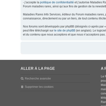
- j’accepte la
politique de confidentialité
et j’autorise Maladies Ra
Forum maladies rares, ainsi qu’aux fins de gestion de la newsletter
Maladies Rares Info Services, éditeur du Forum maladies rares, 
connaissance, directement ou par un tiers, de tout contenu illicit
Nos forums sont développés par phpBB (désignés ci-après par « l
peut être téléchargé sur
le site de phpBB
(en anglais). Le logici
et du contenu que nous acceptons et que nous n’acceptons pas. 
ALLER À LA PAGE
A 
Le 
Recherche avancée
pou
Mala
Supprimer les cookies
mal
con
tél
Rar