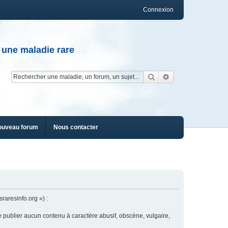
Connexion
 une maladie rare
Rechercher
Recherche av
ouveau forum
Nous contacter
raresinfo.org ») :
e publier aucun contenu à caractère abusif, obscène, vulgaire,