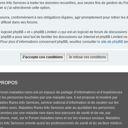
res Info Services à traiter les données recueillies, aux seules fins de gestion du F
 si j’ai sélectionné cette option,
pourra, conformément à ses obligations légales, agir promptement pour retirer les 
e diffusé dans ses forums.
ogiciel phpBB » et « phpBB Limited ») qui est un logiciel de forum de discussions
el phpBB a pour seul but de faciliter les discussions sur internet et phpBB Limited
Pour plus d’informations concernant phpBB, veuillez consulter
le site de phpBB
(en
PROPOS
Forum maladies rares est un espace de partage d’informations et d’expériences
r les personnes touchées par une maladie rare. Il est proposé et modéré par
dies Rares Info Services, service national d’information et de soutien sur les
adies rares. Maladies Rares Info Services aide au quotidien les personnes
cernées par une maladie rare dans leur parcours de santé et de vie, par
éphone, mail, sur le Forum maladies rares et sur les réseaux sociaux. Maladies
es Info Services oriente aussi les professionnels de santé et du secteur médico-