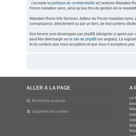
- j’accepte la
politique de confidentialité
et j’autorise Maladies Ra
Forum maladies rares, ainsi qu’aux fins de gestion de la newsletter
Maladies Rares Info Services, éditeur du Forum maladies rares, 
connaissance, directement ou par un tiers, de tout contenu illicit
Nos forums sont développés par phpBB (désignés ci-après par « l
peut être téléchargé sur
le site de phpBB
(en anglais). Le logici
et du contenu que nous acceptons et que nous n’acceptons pas. 
ALLER À LA PAGE
A 
Le 
Recherche avancée
pou
Mala
Supprimer les cookies
mal
con
tél
Rar