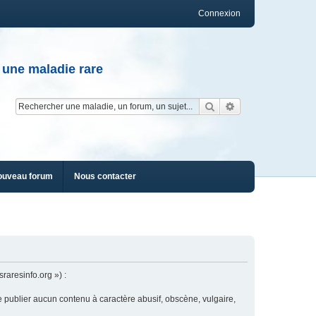
Connexion
 une maladie rare
Rechercher
Recherche av
ouveau forum
Nous contacter
raresinfo.org ») :
e publier aucun contenu à caractère abusif, obscène, vulgaire,