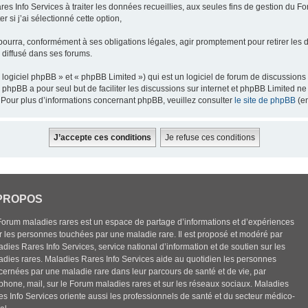
res Info Services à traiter les données recueillies, aux seules fins de gestion du F
 si j’ai sélectionné cette option,
pourra, conformément à ses obligations légales, agir promptement pour retirer les 
e diffusé dans ses forums.
ogiciel phpBB » et « phpBB Limited ») qui est un logiciel de forum de discussions
el phpBB a pour seul but de faciliter les discussions sur internet et phpBB Limited
Pour plus d’informations concernant phpBB, veuillez consulter
le site de phpBB
(en
PROPOS
Forum maladies rares est un espace de partage d’informations et d’expériences
r les personnes touchées par une maladie rare. Il est proposé et modéré par
dies Rares Info Services, service national d’information et de soutien sur les
adies rares. Maladies Rares Info Services aide au quotidien les personnes
cernées par une maladie rare dans leur parcours de santé et de vie, par
éphone, mail, sur le Forum maladies rares et sur les réseaux sociaux. Maladies
es Info Services oriente aussi les professionnels de santé et du secteur médico-