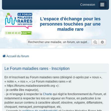
Connexion
L'espace d'échange pour les
personnes touchées par une
maladie rare
Reche
Re
Accueil du forum
Le Forum maladies rares - Inscription
En m’inscrivant au Forum maladies rares (désigné ci-après par « nous »,
« notre », « nos », « Le Forum maladies rares » et
« https://forums.maladiesraresinfo.org ») :
- je certifie être majeur(e),
- je m’engage à respecter la
Charte
qui régit le fonctionnement du Forum, et
notamment à respecter les lois en vigueur en France, en particulier à ne
publier aucun contenu à caractère abusif, obscène, vulgaire, diffamatoire,
choquant, menaçant, pornographique, etc,