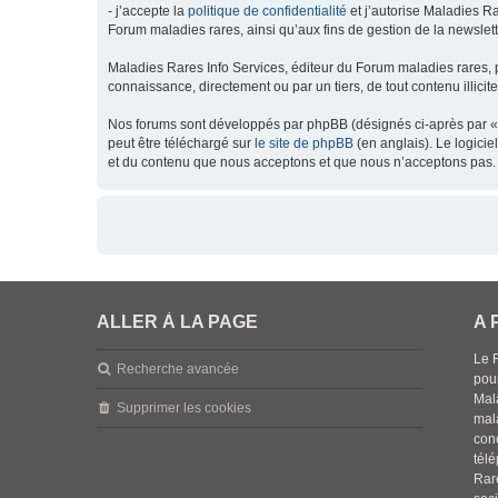
- j’accepte la
politique de confidentialité
et j’autorise Maladies Ra
Forum maladies rares, ainsi qu’aux fins de gestion de la newsletter
Maladies Rares Info Services, éditeur du Forum maladies rares, 
connaissance, directement ou par un tiers, de tout contenu illicit
Nos forums sont développés par phpBB (désignés ci-après par « l
peut être téléchargé sur
le site de phpBB
(en anglais). Le logici
et du contenu que nous acceptons et que nous n’acceptons pas. 
ALLER À LA PAGE
A 
Le 
Recherche avancée
pou
Mala
Supprimer les cookies
mal
con
tél
Rar