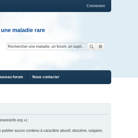
Connexion
 une maladie rare
Rechercher
Recherche av
ouveau forum
Nous contacter
raresinfo.org ») :
e publier aucun contenu à caractère abusif, obscène, vulgaire,