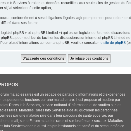
res Info Services à traiter les données recueillies, aux seules fins de gestion du F
 si j’ai sélectionné cette option,
pourra, conformément à ses obligations légales, agir promptement pour retirer les 
e diffusé dans ses forums.
ogiciel phpBB » et « phpBB Limited ») qui est un logiciel de forum de discussions
el phpBB a pour seul but de faciliter les discussions sur internet et phpBB Limited
Pour plus d’informations concernant phpBB, veuillez consulter
le site de phpBB
(en
PROPOS
Forum maladies rares est un espace de partage d’informations et d’expériences
r les personnes touchées par une maladie rare. Il est proposé et modéré par
dies Rares Info Services, service national d’information et de soutien sur les
adies rares. Maladies Rares Info Services aide au quotidien les personnes
cernées par une maladie rare dans leur parcours de santé et de vie, par
éphone, mail, sur le Forum maladies rares et sur les réseaux sociaux. Maladies
es Info Services oriente aussi les professionnels de santé et du secteur médico-