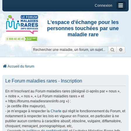
Connexion
L'espace d'échange pour les
personnes touchées par une
maladie rare
Reche
Re
Accueil du forum
Le Forum maladies rares - Inscription
En m’inscrivant au Forum maladies rares (désigné ci-après par « nous »,
« notre », « nos », « Le Forum maladies rares » et
« https://forums.maladiesraresinfo.org ») :
- je certifie être majeur(e),
- je m’engage à respecter la
Charte
qui régit le fonctionnement du Forum, et
notamment à respecter les lois en vigueur en France, en particulier à ne
publier aucun contenu à caractère abusif, obscène, vulgaire, diffamatoire,
choquant, menaçant, pornographique, etc,