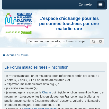
Connexion
L'espace d'échange pour les
personnes touchées par une
maladie rare
Reche
Re
Accueil du forum
Le Forum maladies rares - Inscription
En m’inscrivant au Forum maladies rares (désigné ci-après par « nous »,
« notre », « nos », « Le Forum maladies rares » et
« https://forums.maladiesraresinfo.org ») :
- je certifie être majeur(e),
- je m’engage à respecter la
Charte
qui régit le fonctionnement du Forum, et
notamment à respecter les lois en vigueur en France, en particulier à ne
publier aucun contenu à caractère abusif, obscène, vulgaire, diffamatoire,
choquant, menaçant, pornographique, etc,