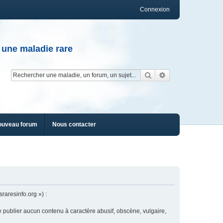
Connexion
 une maladie rare
Rechercher
Recherche av
ouveau forum
Nous contacter
raresinfo.org ») :
e publier aucun contenu à caractère abusif, obscène, vulgaire,