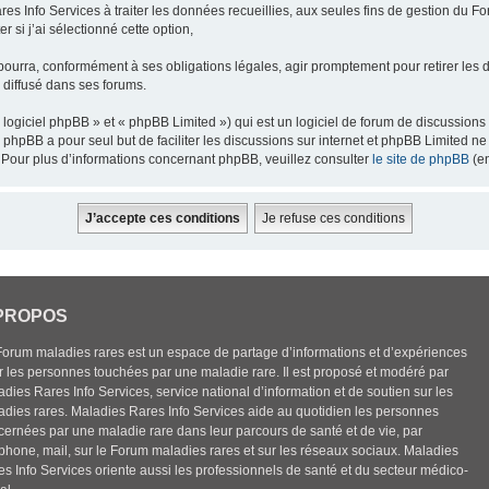
res Info Services à traiter les données recueillies, aux seules fins de gestion du F
 si j’ai sélectionné cette option,
pourra, conformément à ses obligations légales, agir promptement pour retirer les 
e diffusé dans ses forums.
ogiciel phpBB » et « phpBB Limited ») qui est un logiciel de forum de discussions
el phpBB a pour seul but de faciliter les discussions sur internet et phpBB Limited
Pour plus d’informations concernant phpBB, veuillez consulter
le site de phpBB
(en
PROPOS
Forum maladies rares est un espace de partage d’informations et d’expériences
r les personnes touchées par une maladie rare. Il est proposé et modéré par
dies Rares Info Services, service national d’information et de soutien sur les
adies rares. Maladies Rares Info Services aide au quotidien les personnes
cernées par une maladie rare dans leur parcours de santé et de vie, par
éphone, mail, sur le Forum maladies rares et sur les réseaux sociaux. Maladies
es Info Services oriente aussi les professionnels de santé et du secteur médico-