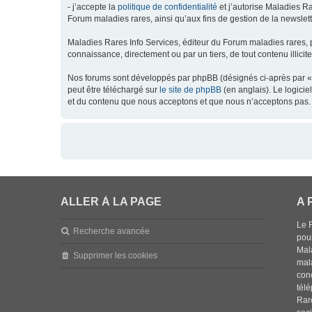
- j’accepte la
politique de confidentialité
et j’autorise Maladies Ra
Forum maladies rares, ainsi qu’aux fins de gestion de la newsletter
Maladies Rares Info Services, éditeur du Forum maladies rares, 
connaissance, directement ou par un tiers, de tout contenu illicit
Nos forums sont développés par phpBB (désignés ci-après par « l
peut être téléchargé sur
le site de phpBB
(en anglais). Le logici
et du contenu que nous acceptons et que nous n’acceptons pas. 
ALLER À LA PAGE
A 
Le 
Recherche avancée
pou
Mala
Supprimer les cookies
mal
con
tél
Rar