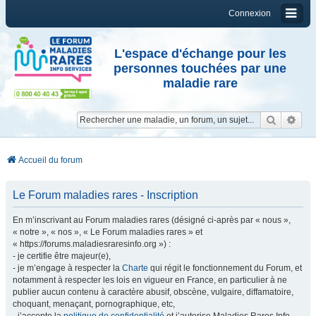
Connexion
L'espace d'échange pour les
personnes touchées par une
maladie rare
Reche
Re
Accueil du forum
Le Forum maladies rares - Inscription
En m’inscrivant au Forum maladies rares (désigné ci-après par « nous »,
« notre », « nos », « Le Forum maladies rares » et
« https://forums.maladiesraresinfo.org ») :
- je certifie être majeur(e),
- je m’engage à respecter la
Charte
qui régit le fonctionnement du Forum, et
notamment à respecter les lois en vigueur en France, en particulier à ne
publier aucun contenu à caractère abusif, obscène, vulgaire, diffamatoire,
choquant, menaçant, pornographique, etc,