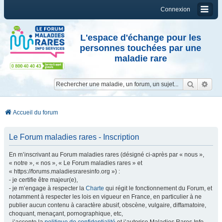
Connexion
L'espace d'échange pour les
personnes touchées par une
maladie rare
Reche
Re
Accueil du forum
Le Forum maladies rares - Inscription
En m’inscrivant au Forum maladies rares (désigné ci-après par « nous »,
« notre », « nos », « Le Forum maladies rares » et
« https://forums.maladiesraresinfo.org ») :
- je certifie être majeur(e),
- je m’engage à respecter la
Charte
qui régit le fonctionnement du Forum, et
notamment à respecter les lois en vigueur en France, en particulier à ne
publier aucun contenu à caractère abusif, obscène, vulgaire, diffamatoire,
choquant, menaçant, pornographique, etc,