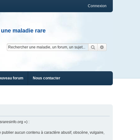
Connexion
 une maladie rare
Rechercher
Recherche av
ouveau forum
Nous contacter
raresinfo.org ») :
e publier aucun contenu à caractère abusif, obscène, vulgaire,