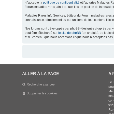
- j’accepte la
politique de confidentialité
et j’autorise Maladies Ra
Forum maladies rares, ainsi qu’aux fins de gestion de la newsletter
Maladies Rares Info Services, éditeur du Forum maladies rares, 
connaissance, directement ou par un tiers, de tout contenu illicit
Nos forums sont développés par phpBB (désignés ci-après par « l
peut être téléchargé sur
le site de phpBB
(en anglais). Le logici
et du contenu que nous acceptons et que nous n’acceptons pas. 
ALLER À LA PAGE
A 
Le 
Recherche avancée
pou
Mala
Supprimer les cookies
mal
con
tél
Rar