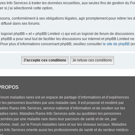
res Info Services à traiter les données recueillies, aux seules fins de gestion du F
 si j’ai sélectionné cette option,
pourra, conformément à ses obligations légales, agir promptement pour retirer les 
e diffusé dans ses forums.
ogiciel phpBB » et « phpBB Limited ») qui est un logiciel de forum de discussions
el phpBB a pour seul but de faciliter les discussions sur internet et phpBB Limited
Pour plus d’informations concernant phpBB, veuillez consulter
le site de phpBB
(en
PROPOS
Forum maladies rares est un espace de partage d’informations et d’expériences
r les personnes touchées par une maladie rare. Il est proposé et modéré par
dies Rares Info Services, service national d’information et de soutien sur les
adies rares. Maladies Rares Info Services aide au quotidien les personnes
cernées par une maladie rare dans leur parcours de santé et de vie, par
éphone, mail, sur le Forum maladies rares et sur les réseaux sociaux. Maladies
es Info Services oriente aussi les professionnels de santé et du secteur médico-