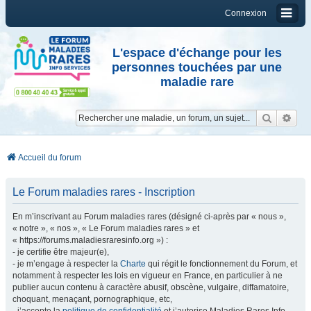
Connexion
L'espace d'échange pour les
personnes touchées par une
maladie rare
Reche
Re
Accueil du forum
Le Forum maladies rares - Inscription
En m’inscrivant au Forum maladies rares (désigné ci-après par « nous »,
« notre », « nos », « Le Forum maladies rares » et
« https://forums.maladiesraresinfo.org ») :
- je certifie être majeur(e),
- je m’engage à respecter la
Charte
qui régit le fonctionnement du Forum, et
notamment à respecter les lois en vigueur en France, en particulier à ne
publier aucun contenu à caractère abusif, obscène, vulgaire, diffamatoire,
choquant, menaçant, pornographique, etc,