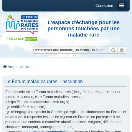
Connexion
L'espace d'échange pour les
personnes touchées par une
maladie rare
Reche
Re
Accueil du forum
Le Forum maladies rares - Inscription
En m’inscrivant au Forum maladies rares (désigné ci-après par « nous »,
« notre », « nos », « Le Forum maladies rares » et
« https://forums.maladiesraresinfo.org ») :
- je certifie être majeur(e),
- je m’engage à respecter la
Charte
qui régit le fonctionnement du Forum, et
notamment à respecter les lois en vigueur en France, en particulier à ne
publier aucun contenu à caractère abusif, obscène, vulgaire, diffamatoire,
choquant, menaçant, pornographique, etc,