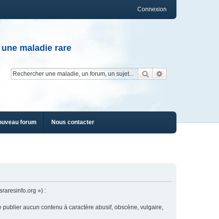
Connexion
 une maladie rare
Rechercher
Recherche av
ouveau forum
Nous contacter
raresinfo.org ») :
e publier aucun contenu à caractère abusif, obscène, vulgaire,