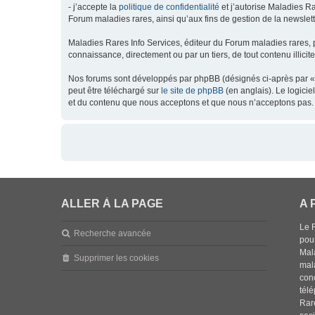
- j’accepte la
politique de confidentialité
et j’autorise Maladies Ra
Forum maladies rares, ainsi qu’aux fins de gestion de la newsletter
Maladies Rares Info Services, éditeur du Forum maladies rares, 
connaissance, directement ou par un tiers, de tout contenu illicit
Nos forums sont développés par phpBB (désignés ci-après par « l
peut être téléchargé sur
le site de phpBB
(en anglais). Le logici
et du contenu que nous acceptons et que nous n’acceptons pas. 
ALLER À LA PAGE
A 
Le 
Recherche avancée
pou
Mala
Supprimer les cookies
mal
con
tél
Rar