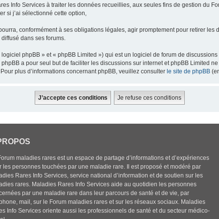
res Info Services à traiter les données recueillies, aux seules fins de gestion du F
 si j’ai sélectionné cette option,
pourra, conformément à ses obligations légales, agir promptement pour retirer les 
e diffusé dans ses forums.
ogiciel phpBB » et « phpBB Limited ») qui est un logiciel de forum de discussions
el phpBB a pour seul but de faciliter les discussions sur internet et phpBB Limited
Pour plus d’informations concernant phpBB, veuillez consulter
le site de phpBB
(en
PROPOS
Forum maladies rares est un espace de partage d’informations et d’expériences
r les personnes touchées par une maladie rare. Il est proposé et modéré par
dies Rares Info Services, service national d’information et de soutien sur les
adies rares. Maladies Rares Info Services aide au quotidien les personnes
cernées par une maladie rare dans leur parcours de santé et de vie, par
éphone, mail, sur le Forum maladies rares et sur les réseaux sociaux. Maladies
es Info Services oriente aussi les professionnels de santé et du secteur médico-