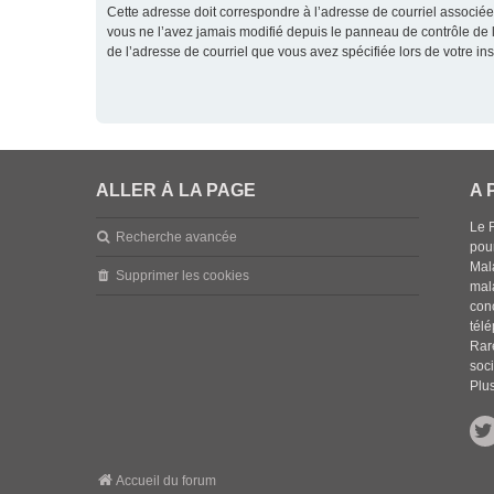
Cette adresse doit correspondre à l’adresse de courriel associée
vous ne l’avez jamais modifié depuis le panneau de contrôle de l’ut
de l’adresse de courriel que vous avez spécifiée lors de votre ins
ALLER À LA PAGE
A 
Le 
Recherche avancée
pou
Mala
Supprimer les cookies
mal
con
tél
Rar
soci
Plus
Accueil du forum