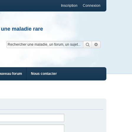
Inscription
Connexion
 une maladie rare
Rechercher
Recherche av
ouveau forum
Nous contacter