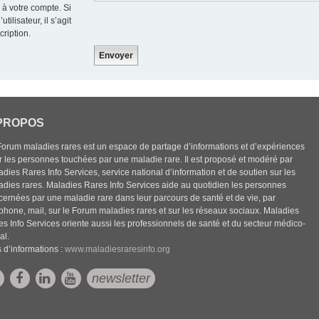
 à votre compte. Si
ilisateur, il s’agit
cription.
PROPOS
Forum maladies rares est un espace de partage d’informations et d’expériences
r les personnes touchées par une maladie rare. Il est proposé et modéré par
dies Rares Info Services, service national d’information et de soutien sur les
adies rares. Maladies Rares Info Services aide au quotidien les personnes
cernées par une maladie rare dans leur parcours de santé et de vie, par
éphone, mail, sur le Forum maladies rares et sur les réseaux sociaux. Maladies
es Info Services oriente aussi les professionnels de santé et du secteur médico-
al.
 d’informations :
www.maladiesraresinfo.org
newsletter