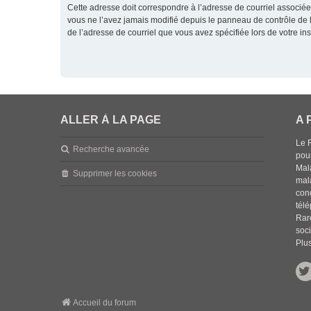
Cette adresse doit correspondre à l’adresse de courriel associée
vous ne l’avez jamais modifié depuis le panneau de contrôle de l’ut
de l’adresse de courriel que vous avez spécifiée lors de votre ins
ALLER À LA PAGE
A 
Le 
Recherche avancée
pou
Mala
Supprimer les cookies
mal
con
tél
Rar
soci
Plus
Accueil du forum