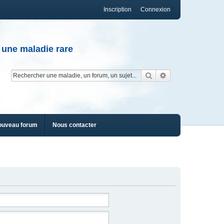
Inscription
Connexion
 une maladie rare
Rechercher
Recherche av
ouveau forum
Nous contacter