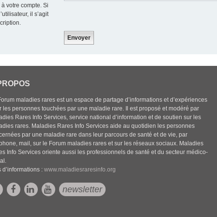
 à votre compte. Si
ilisateur, il s’agit
cription.
PROPOS
Forum maladies rares est un espace de partage d’informations et d’expériences
r les personnes touchées par une maladie rare. Il est proposé et modéré par
dies Rares Info Services, service national d’information et de soutien sur les
adies rares. Maladies Rares Info Services aide au quotidien les personnes
cernées par une maladie rare dans leur parcours de santé et de vie, par
éphone, mail, sur le Forum maladies rares et sur les réseaux sociaux. Maladies
es Info Services oriente aussi les professionnels de santé et du secteur médico-
al.
 d’informations :
www.maladiesraresinfo.org
newsletter