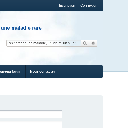
Inscription
Connexion
 une maladie rare
Rechercher
Recherche av
ouveau forum
Nous contacter