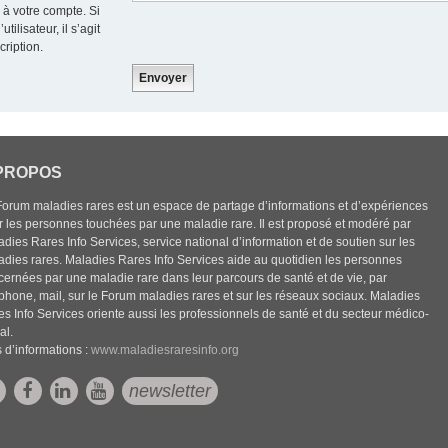
 à votre compte. Si
ilisateur, il s’agit
cription.
PROPOS
Forum maladies rares est un espace de partage d’informations et d’expériences
r les personnes touchées par une maladie rare. Il est proposé et modéré par
dies Rares Info Services, service national d’information et de soutien sur les
adies rares. Maladies Rares Info Services aide au quotidien les personnes
cernées par une maladie rare dans leur parcours de santé et de vie, par
éphone, mail, sur le Forum maladies rares et sur les réseaux sociaux. Maladies
es Info Services oriente aussi les professionnels de santé et du secteur médico-
al.
 d’informations :
www.maladiesraresinfo.org
newsletter