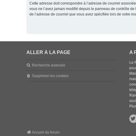
Cette adresse doit correspondre à l’adresse de courriel associée
vous ne l’avez jamais modifié depuis le panneau de contrôle de l’ut
de l’adresse de courriel que vous avez spécifiée lors de votre ins
ALLER À LA PAGE
A 
Le 
Recherche avancée
pou
Mala
Supprimer les cookies
mal
con
tél
Rar
soci
Plus
Accueil du forum