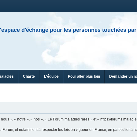
'espace d'échange pour les personnes touchées par
maladies
Charte
L'équipe
Pour aller plus loin
Demander un n
n
ous », « notre », « nos », « Le Forum maladies rares » et « https://forums.maladies
u Forum, et notamment à respecter les lois en vigueur en France, en particulier à n