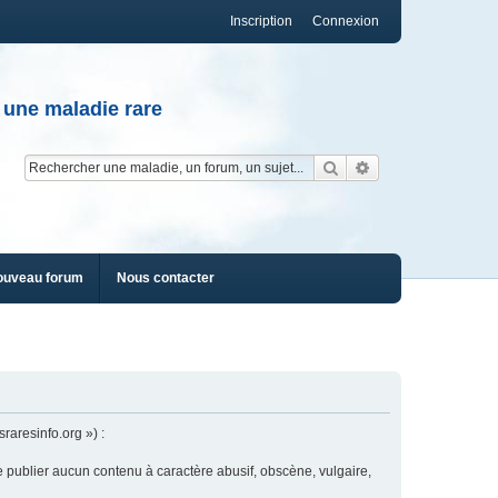
Inscription
Connexion
 une maladie rare
Rechercher
Recherche av
ouveau forum
Nous contacter
raresinfo.org ») :
e publier aucun contenu à caractère abusif, obscène, vulgaire,