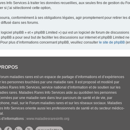
res Info Services à traiter les données recueillies, aux seules fins de gestion du F
 si j’ai sélectionné cette option,
pourra, conformément à ses obligations légales, agir promptement pour retirer les 
e diffusé dans ses forums.
ogiciel phpBB » et « phpBB Limited ») qui est un logiciel de forum de discussions
el phpBB a pour seul but de faciliter les discussions sur internet et phpBB Limited
Pour plus d’informations concernant phpBB, veuillez consulter
le site de phpBB
(en
PROPOS
Forum maladies rares est un espace de partage d’informations et d’expériences
r les personnes touchées par une maladie rare. Il est proposé et modéré par
dies Rares Info Services, service national d’information et de soutien sur les
adies rares. Maladies Rares Info Services aide au quotidien les personnes
cernées par une maladie rare dans leur parcours de santé et de vie, par
éphone, mail, sur le Forum maladies rares et sur les réseaux sociaux. Maladies
es Info Services oriente aussi les professionnels de santé et du secteur médico-
al.
 d’informations :
www.maladiesraresinfo.org