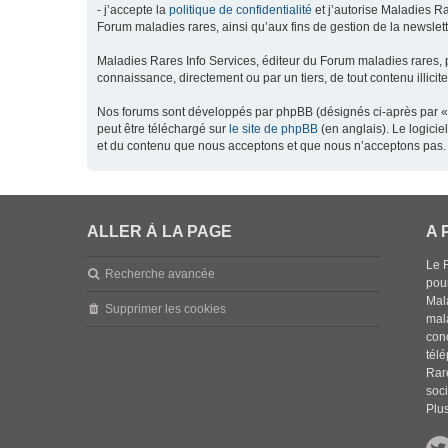
- j’accepte la
politique de confidentialité
et j’autorise Maladies Ra
Forum maladies rares, ainsi qu’aux fins de gestion de la newsletter
Maladies Rares Info Services, éditeur du Forum maladies rares, 
connaissance, directement ou par un tiers, de tout contenu illicit
Nos forums sont développés par phpBB (désignés ci-après par « l
peut être téléchargé sur
le site de phpBB
(en anglais). Le logici
et du contenu que nous acceptons et que nous n’acceptons pas. 
ALLER À LA PAGE
A 
Le 
Recherche avancée
pou
Mala
Supprimer les cookies
mal
con
tél
Rar
soci
Plus