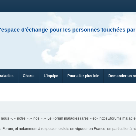
'espace d'échange pour les personnes touchées par
maladies
Charte
L'équipe
Pour aller plus loin
Demander un n
n
ous », « notre », « nos », « Le Forum maladies rares » et « https://forums.maladies
u Forum, et notamment à respecter les lois en vigueur en France, en particulier à n