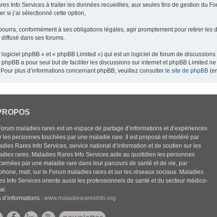
res Info Services à traiter les données recueillies, aux seules fins de gestion du F
 si j’ai sélectionné cette option,
pourra, conformément à ses obligations légales, agir promptement pour retirer les 
e diffusé dans ses forums.
ogiciel phpBB » et « phpBB Limited ») qui est un logiciel de forum de discussions
el phpBB a pour seul but de faciliter les discussions sur internet et phpBB Limited
Pour plus d’informations concernant phpBB, veuillez consulter
le site de phpBB
(en
PROPOS
Forum maladies rares est un espace de partage d’informations et d’expériences
r les personnes touchées par une maladie rare. Il est proposé et modéré par
dies Rares Info Services, service national d’information et de soutien sur les
adies rares. Maladies Rares Info Services aide au quotidien les personnes
cernées par une maladie rare dans leur parcours de santé et de vie, par
éphone, mail, sur le Forum maladies rares et sur les réseaux sociaux. Maladies
es Info Services oriente aussi les professionnels de santé et du secteur médico-
al.
 d’informations :
www.maladiesraresinfo.org