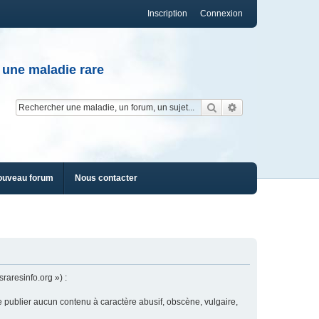
Inscription
Connexion
 une maladie rare
Rechercher
Recherche av
ouveau forum
Nous contacter
raresinfo.org ») :
e publier aucun contenu à caractère abusif, obscène, vulgaire,