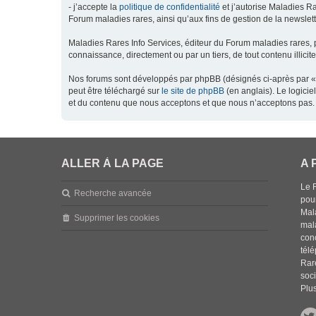
- j’accepte la
politique de confidentialité
et j’autorise Maladies Ra
Forum maladies rares, ainsi qu’aux fins de gestion de la newsletter
Maladies Rares Info Services, éditeur du Forum maladies rares, 
connaissance, directement ou par un tiers, de tout contenu illicit
Nos forums sont développés par phpBB (désignés ci-après par « l
peut être téléchargé sur
le site de phpBB
(en anglais). Le logici
et du contenu que nous acceptons et que nous n’acceptons pas. 
ALLER À LA PAGE
A 
Le 
Recherche avancée
pou
Mala
Supprimer les cookies
mal
con
tél
Rar
soci
Plus