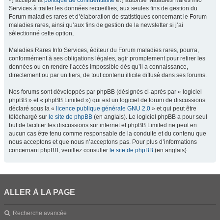
- j’accepte la
politique de confidentialité
et j’autorise Maladies Rares Info
Services à traiter les données recueillies, aux seules fins de gestion du
Forum maladies rares et d’élaboration de statistiques concernant le Forum
maladies rares, ainsi qu’aux fins de gestion de la newsletter si j’ai
sélectionné cette option,
Maladies Rares Info Services, éditeur du Forum maladies rares, pourra,
conformément à ses obligations légales, agir promptement pour retirer les
données ou en rendre l’accès impossible dès qu’il a connaissance,
directement ou par un tiers, de tout contenu illicite diffusé dans ses forums.
Nos forums sont développés par phpBB (désignés ci-après par « logiciel
phpBB » et « phpBB Limited ») qui est un logiciel de forum de discussions
déclaré sous la «
licence publique générale GNU 2.0
» et qui peut être
téléchargé sur
le site de phpBB
(en anglais). Le logiciel phpBB a pour seul
but de faciliter les discussions sur internet et phpBB Limited ne peut en
aucun cas être tenu comme responsable de la conduite et du contenu que
nous acceptons et que nous n’acceptons pas. Pour plus d’informations
concernant phpBB, veuillez consulter
le site de phpBB
(en anglais).
ALLER À LA PAGE
Recherche avancée