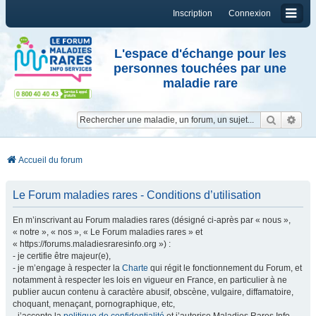
Inscription
Connexion
L'espace d'échange pour les
personnes touchées par une
maladie rare
Reche
Re
Accueil du forum
Le Forum maladies rares - Conditions d’utilisation
En m’inscrivant au Forum maladies rares (désigné ci-après par « nous »,
« notre », « nos », « Le Forum maladies rares » et
« https://forums.maladiesraresinfo.org ») :
- je certifie être majeur(e),
- je m’engage à respecter la
Charte
qui régit le fonctionnement du Forum, et
notamment à respecter les lois en vigueur en France, en particulier à ne
publier aucun contenu à caractère abusif, obscène, vulgaire, diffamatoire,
choquant, menaçant, pornographique, etc,