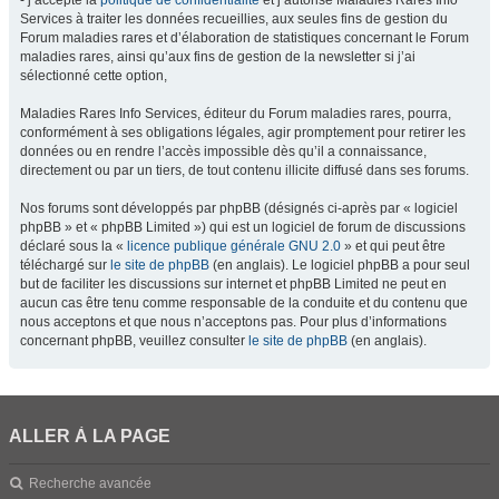
- j’accepte la
politique de confidentialité
et j’autorise Maladies Rares Info
Services à traiter les données recueillies, aux seules fins de gestion du
Forum maladies rares et d’élaboration de statistiques concernant le Forum
maladies rares, ainsi qu’aux fins de gestion de la newsletter si j’ai
sélectionné cette option,
Maladies Rares Info Services, éditeur du Forum maladies rares, pourra,
conformément à ses obligations légales, agir promptement pour retirer les
données ou en rendre l’accès impossible dès qu’il a connaissance,
directement ou par un tiers, de tout contenu illicite diffusé dans ses forums.
Nos forums sont développés par phpBB (désignés ci-après par « logiciel
phpBB » et « phpBB Limited ») qui est un logiciel de forum de discussions
déclaré sous la «
licence publique générale GNU 2.0
» et qui peut être
téléchargé sur
le site de phpBB
(en anglais). Le logiciel phpBB a pour seul
but de faciliter les discussions sur internet et phpBB Limited ne peut en
aucun cas être tenu comme responsable de la conduite et du contenu que
nous acceptons et que nous n’acceptons pas. Pour plus d’informations
concernant phpBB, veuillez consulter
le site de phpBB
(en anglais).
ALLER À LA PAGE
Recherche avancée