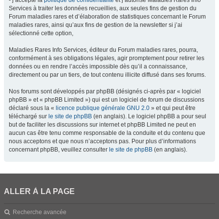
- j’accepte la
politique de confidentialité
et j’autorise Maladies Rares Info
Services à traiter les données recueillies, aux seules fins de gestion du
Forum maladies rares et d’élaboration de statistiques concernant le Forum
maladies rares, ainsi qu’aux fins de gestion de la newsletter si j’ai
sélectionné cette option,
Maladies Rares Info Services, éditeur du Forum maladies rares, pourra,
conformément à ses obligations légales, agir promptement pour retirer les
données ou en rendre l’accès impossible dès qu’il a connaissance,
directement ou par un tiers, de tout contenu illicite diffusé dans ses forums.
Nos forums sont développés par phpBB (désignés ci-après par « logiciel
phpBB » et « phpBB Limited ») qui est un logiciel de forum de discussions
déclaré sous la «
licence publique générale GNU 2.0
» et qui peut être
téléchargé sur
le site de phpBB
(en anglais). Le logiciel phpBB a pour seul
but de faciliter les discussions sur internet et phpBB Limited ne peut en
aucun cas être tenu comme responsable de la conduite et du contenu que
nous acceptons et que nous n’acceptons pas. Pour plus d’informations
concernant phpBB, veuillez consulter
le site de phpBB
(en anglais).
ALLER À LA PAGE
Recherche avancée