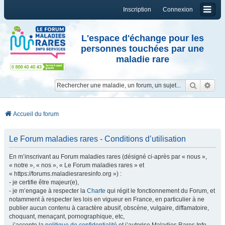
Inscription
Connexion
L'espace d'échange pour les
personnes touchées par une
maladie rare
Reche
Re
Accueil du forum
Le Forum maladies rares - Conditions d’utilisation
En m’inscrivant au Forum maladies rares (désigné ci-après par « nous »,
« notre », « nos », « Le Forum maladies rares » et
« https://forums.maladiesraresinfo.org ») :
- je certifie être majeur(e),
- je m’engage à respecter la
Charte
qui régit le fonctionnement du Forum, et
notamment à respecter les lois en vigueur en France, en particulier à ne
publier aucun contenu à caractère abusif, obscène, vulgaire, diffamatoire,
choquant, menaçant, pornographique, etc,