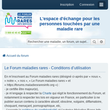
Inscription
Connexion
L'espace d'échange pour les
personnes touchées par une
maladie rare
Reche
Re
Accueil du forum
Le Forum maladies rares - Conditions d’utilisation
En m’inscrivant au Forum maladies rares (désigné ci-après par « nous »,
« notre », « nos », « Le Forum maladies rares » et
« https://forums.maladiesraresinfo.org ») :
- je certifie être majeur(e),
- je m’engage à respecter la
Charte
qui régit le fonctionnement du Forum, et
notamment à respecter les lois en vigueur en France, en particulier à ne
publier aucun contenu à caractère abusif, obscène, vulgaire, diffamatoire,
choquant, menaçant, pornographique, etc,