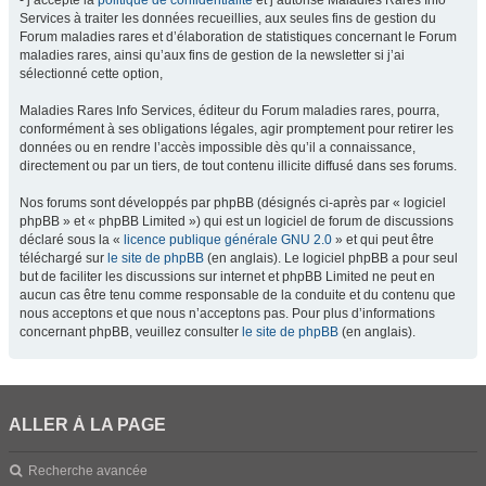
- j’accepte la
politique de confidentialité
et j’autorise Maladies Rares Info
Services à traiter les données recueillies, aux seules fins de gestion du
Forum maladies rares et d’élaboration de statistiques concernant le Forum
maladies rares, ainsi qu’aux fins de gestion de la newsletter si j’ai
sélectionné cette option,
Maladies Rares Info Services, éditeur du Forum maladies rares, pourra,
conformément à ses obligations légales, agir promptement pour retirer les
données ou en rendre l’accès impossible dès qu’il a connaissance,
directement ou par un tiers, de tout contenu illicite diffusé dans ses forums.
Nos forums sont développés par phpBB (désignés ci-après par « logiciel
phpBB » et « phpBB Limited ») qui est un logiciel de forum de discussions
déclaré sous la «
licence publique générale GNU 2.0
» et qui peut être
téléchargé sur
le site de phpBB
(en anglais). Le logiciel phpBB a pour seul
but de faciliter les discussions sur internet et phpBB Limited ne peut en
aucun cas être tenu comme responsable de la conduite et du contenu que
nous acceptons et que nous n’acceptons pas. Pour plus d’informations
concernant phpBB, veuillez consulter
le site de phpBB
(en anglais).
ALLER À LA PAGE
Recherche avancée