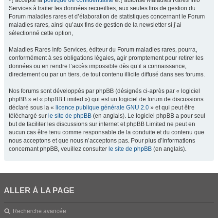
- j’accepte la
politique de confidentialité
et j’autorise Maladies Rares Info
Services à traiter les données recueillies, aux seules fins de gestion du
Forum maladies rares et d’élaboration de statistiques concernant le Forum
maladies rares, ainsi qu’aux fins de gestion de la newsletter si j’ai
sélectionné cette option,
Maladies Rares Info Services, éditeur du Forum maladies rares, pourra,
conformément à ses obligations légales, agir promptement pour retirer les
données ou en rendre l’accès impossible dès qu’il a connaissance,
directement ou par un tiers, de tout contenu illicite diffusé dans ses forums.
Nos forums sont développés par phpBB (désignés ci-après par « logiciel
phpBB » et « phpBB Limited ») qui est un logiciel de forum de discussions
déclaré sous la «
licence publique générale GNU 2.0
» et qui peut être
téléchargé sur
le site de phpBB
(en anglais). Le logiciel phpBB a pour seul
but de faciliter les discussions sur internet et phpBB Limited ne peut en
aucun cas être tenu comme responsable de la conduite et du contenu que
nous acceptons et que nous n’acceptons pas. Pour plus d’informations
concernant phpBB, veuillez consulter
le site de phpBB
(en anglais).
ALLER À LA PAGE
Recherche avancée