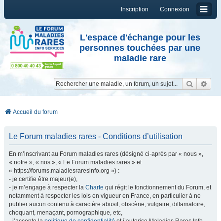
Inscription
Connexion
L'espace d'échange pour les
personnes touchées par une
maladie rare
Reche
Re
Accueil du forum
Le Forum maladies rares - Conditions d’utilisation
En m’inscrivant au Forum maladies rares (désigné ci-après par « nous »,
« notre », « nos », « Le Forum maladies rares » et
« https://forums.maladiesraresinfo.org ») :
- je certifie être majeur(e),
- je m’engage à respecter la
Charte
qui régit le fonctionnement du Forum, et
notamment à respecter les lois en vigueur en France, en particulier à ne
publier aucun contenu à caractère abusif, obscène, vulgaire, diffamatoire,
choquant, menaçant, pornographique, etc,