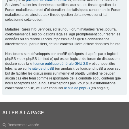
- j’accepte la
politique de confidentialité
et j’autorise Maladies Rares Info
Services à traiter les données recueillies, aux seules fins de gestion du
Forum maladies rares et d’élaboration de statistiques concernant le Forum
maladies rares, ainsi qu’aux fins de gestion de la newsletter si j’ai
sélectionné cette option,
Maladies Rares Info Services, éditeur du Forum maladies rares, pourra,
conformément à ses obligations légales, agir promptement pour retirer les
données ou en rendre l’accès impossible dès qu’il a connaissance,
directement ou par un tiers, de tout contenu illicite diffusé dans ses forums.
Nos forums sont développés par phpBB (désignés ci-après par « logiciel
phpBB » et « phpBB Limited ») qui est un logiciel de forum de discussions
déclaré sous la «
licence publique générale GNU 2.0
» et qui peut être
téléchargé sur
le site de phpBB
(en anglais). Le logiciel phpBB a pour seul
but de faciliter les discussions sur internet et phpBB Limited ne peut en
aucun cas être tenu comme responsable de la conduite et du contenu que
nous acceptons et que nous n’acceptons pas. Pour plus d’informations
concernant phpBB, veuillez consulter
le site de phpBB
(en anglais).
ALLER À LA PAGE
Recherche avancée