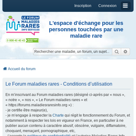
Inscription
Connexion
L'espace d'échange pour les
personnes touchées par une
maladie rare
Reche
Re
Accueil du forum
Le Forum maladies rares - Conditions d’utilisation
En m’inscrivant au Forum maladies rares (désigné ci-après par « nous »,
« notre », « nos », « Le Forum maladies rares » et
« https://forums.maladiesraresinfo.org ») :
- je certifie être majeur(e),
- je m’engage à respecter la
Charte
qui régit le fonctionnement du Forum, et
notamment à respecter les lois en vigueur en France, en particulier à ne
publier aucun contenu à caractère abusif, obscène, vulgaire, diffamatoire,
choquant, menaçant, pornographique, etc,