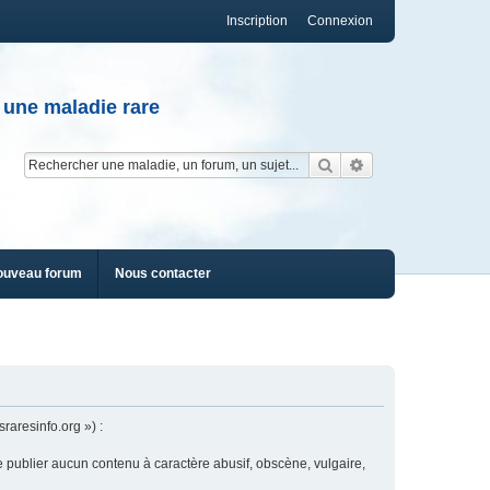
Inscription
Connexion
 une maladie rare
Rechercher
Recherche av
ouveau forum
Nous contacter
raresinfo.org ») :
e publier aucun contenu à caractère abusif, obscène, vulgaire,