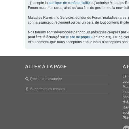
- j’accepte la
politique de confidentialité
et j’autorise Maladies Ra
Forum maladies rares, ainsi qu’aux fins de gestion de la newsletter
Maladies Rares Info Services, éditeur du Forum maladies rares, 
connaissance, directement ou par un tiers, de tout contenu illicit
Nos forums sont développés par phpBB (désignés ci-après par « l
peut être téléchargé sur
le site de phpBB
(en anglais). Le logici
et du contenu que nous acceptons et que nous n’acceptons pas. 
ALLER À LA PAGE
A 
Le 
Recherche avancée
pou
Mala
Supprimer les cookies
mal
con
tél
Rar
soci
Plus