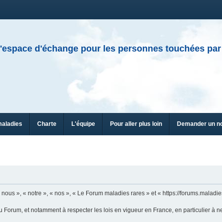
'espace d'échange pour les personnes touchées par
maladies
Charte
L'équipe
Pour aller plus loin
Demander un n
n
ous », « notre », « nos », « Le Forum maladies rares » et « https://forums.maladies
u Forum, et notamment à respecter les lois en vigueur en France, en particulier à n