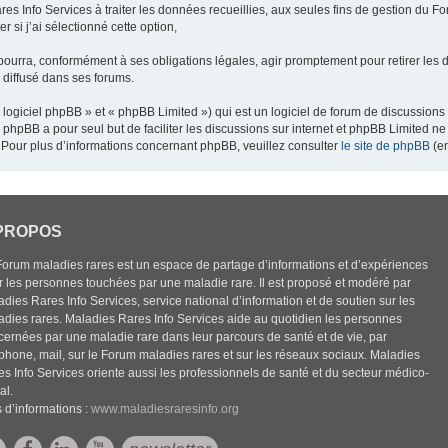
res Info Services à traiter les données recueillies, aux seules fins de gestion du F
 si j’ai sélectionné cette option,
pourra, conformément à ses obligations légales, agir promptement pour retirer les 
e diffusé dans ses forums.
ogiciel phpBB » et « phpBB Limited ») qui est un logiciel de forum de discussions
el phpBB a pour seul but de faciliter les discussions sur internet et phpBB Limited
Pour plus d’informations concernant phpBB, veuillez consulter
le site de phpBB
(en
PROPOS
Forum maladies rares est un espace de partage d’informations et d’expériences
r les personnes touchées par une maladie rare. Il est proposé et modéré par
dies Rares Info Services, service national d’information et de soutien sur les
adies rares. Maladies Rares Info Services aide au quotidien les personnes
cernées par une maladie rare dans leur parcours de santé et de vie, par
éphone, mail, sur le Forum maladies rares et sur les réseaux sociaux. Maladies
es Info Services oriente aussi les professionnels de santé et du secteur médico-
al.
 d’informations :
www.maladiesraresinfo.org