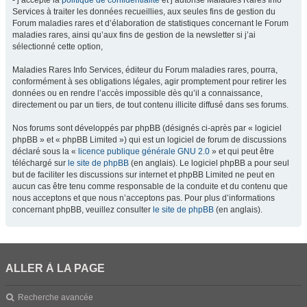
- j’accepte la
politique de confidentialité
et j’autorise Maladies Rares Info
Services à traiter les données recueillies, aux seules fins de gestion du
Forum maladies rares et d’élaboration de statistiques concernant le Forum
maladies rares, ainsi qu’aux fins de gestion de la newsletter si j’ai
sélectionné cette option,
Maladies Rares Info Services, éditeur du Forum maladies rares, pourra,
conformément à ses obligations légales, agir promptement pour retirer les
données ou en rendre l’accès impossible dès qu’il a connaissance,
directement ou par un tiers, de tout contenu illicite diffusé dans ses forums.
Nos forums sont développés par phpBB (désignés ci-après par « logiciel
phpBB » et « phpBB Limited ») qui est un logiciel de forum de discussions
déclaré sous la «
licence publique générale GNU 2.0
» et qui peut être
téléchargé sur
le site de phpBB
(en anglais). Le logiciel phpBB a pour seul
but de faciliter les discussions sur internet et phpBB Limited ne peut en
aucun cas être tenu comme responsable de la conduite et du contenu que
nous acceptons et que nous n’acceptons pas. Pour plus d’informations
concernant phpBB, veuillez consulter
le site de phpBB
(en anglais).
ALLER À LA PAGE
Recherche avancée