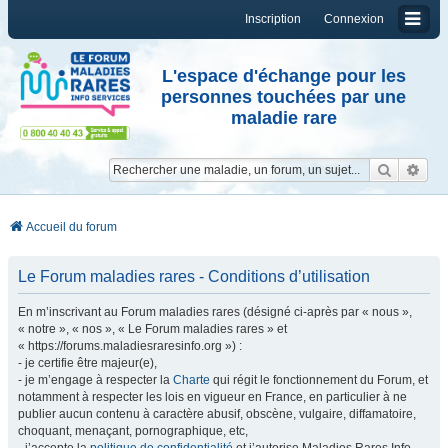
Inscription
Connexion
L'espace d'échange pour les
personnes touchées par une
maladie rare
Reche
Re
Accueil du forum
Le Forum maladies rares - Conditions d’utilisation
En m’inscrivant au Forum maladies rares (désigné ci-après par « nous »,
« notre », « nos », « Le Forum maladies rares » et
« https://forums.maladiesraresinfo.org ») :
- je certifie être majeur(e),
- je m’engage à respecter la
Charte
qui régit le fonctionnement du Forum, et
notamment à respecter les lois en vigueur en France, en particulier à ne
publier aucun contenu à caractère abusif, obscène, vulgaire, diffamatoire,
choquant, menaçant, pornographique, etc,