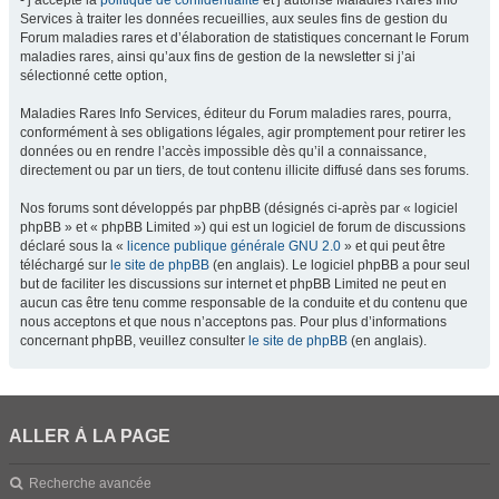
- j’accepte la
politique de confidentialité
et j’autorise Maladies Rares Info
Services à traiter les données recueillies, aux seules fins de gestion du
Forum maladies rares et d’élaboration de statistiques concernant le Forum
maladies rares, ainsi qu’aux fins de gestion de la newsletter si j’ai
sélectionné cette option,
Maladies Rares Info Services, éditeur du Forum maladies rares, pourra,
conformément à ses obligations légales, agir promptement pour retirer les
données ou en rendre l’accès impossible dès qu’il a connaissance,
directement ou par un tiers, de tout contenu illicite diffusé dans ses forums.
Nos forums sont développés par phpBB (désignés ci-après par « logiciel
phpBB » et « phpBB Limited ») qui est un logiciel de forum de discussions
déclaré sous la «
licence publique générale GNU 2.0
» et qui peut être
téléchargé sur
le site de phpBB
(en anglais). Le logiciel phpBB a pour seul
but de faciliter les discussions sur internet et phpBB Limited ne peut en
aucun cas être tenu comme responsable de la conduite et du contenu que
nous acceptons et que nous n’acceptons pas. Pour plus d’informations
concernant phpBB, veuillez consulter
le site de phpBB
(en anglais).
ALLER À LA PAGE
Recherche avancée