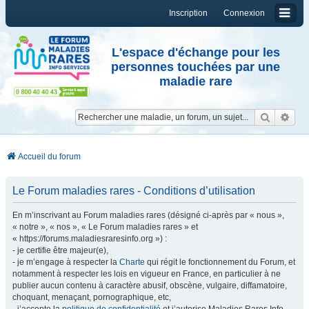
Inscription
Connexion
L'espace d'échange pour les
personnes touchées par une
maladie rare
Reche
Re
Accueil du forum
Le Forum maladies rares - Conditions d’utilisation
En m’inscrivant au Forum maladies rares (désigné ci-après par « nous »,
« notre », « nos », « Le Forum maladies rares » et
« https://forums.maladiesraresinfo.org ») :
- je certifie être majeur(e),
- je m’engage à respecter la
Charte
qui régit le fonctionnement du Forum, et
notamment à respecter les lois en vigueur en France, en particulier à ne
publier aucun contenu à caractère abusif, obscène, vulgaire, diffamatoire,
choquant, menaçant, pornographique, etc,