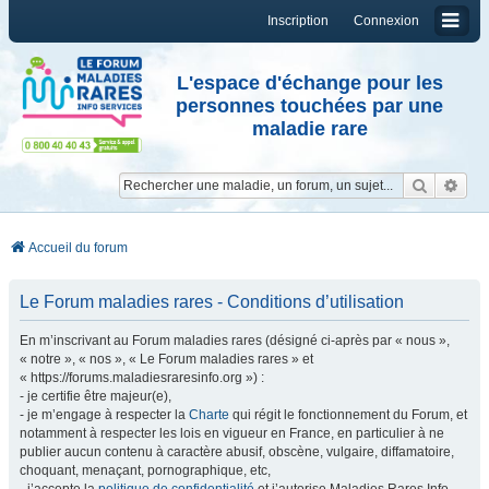
Inscription
Connexion
L'espace d'échange pour les
personnes touchées par une
maladie rare
Reche
Re
Accueil du forum
Le Forum maladies rares - Conditions d’utilisation
En m’inscrivant au Forum maladies rares (désigné ci-après par « nous »,
« notre », « nos », « Le Forum maladies rares » et
« https://forums.maladiesraresinfo.org ») :
- je certifie être majeur(e),
- je m’engage à respecter la
Charte
qui régit le fonctionnement du Forum, et
notamment à respecter les lois en vigueur en France, en particulier à ne
publier aucun contenu à caractère abusif, obscène, vulgaire, diffamatoire,
choquant, menaçant, pornographique, etc,