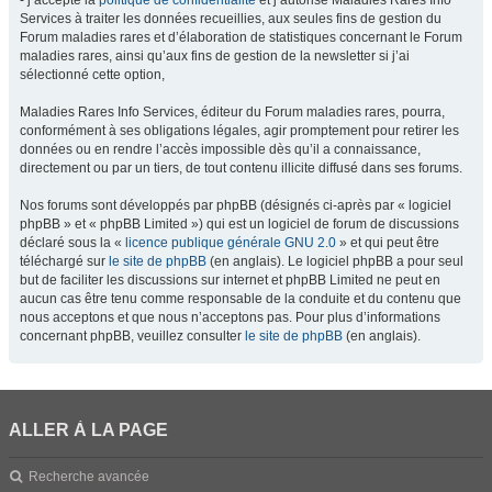
- j’accepte la
politique de confidentialité
et j’autorise Maladies Rares Info
Services à traiter les données recueillies, aux seules fins de gestion du
Forum maladies rares et d’élaboration de statistiques concernant le Forum
maladies rares, ainsi qu’aux fins de gestion de la newsletter si j’ai
sélectionné cette option,
Maladies Rares Info Services, éditeur du Forum maladies rares, pourra,
conformément à ses obligations légales, agir promptement pour retirer les
données ou en rendre l’accès impossible dès qu’il a connaissance,
directement ou par un tiers, de tout contenu illicite diffusé dans ses forums.
Nos forums sont développés par phpBB (désignés ci-après par « logiciel
phpBB » et « phpBB Limited ») qui est un logiciel de forum de discussions
déclaré sous la «
licence publique générale GNU 2.0
» et qui peut être
téléchargé sur
le site de phpBB
(en anglais). Le logiciel phpBB a pour seul
but de faciliter les discussions sur internet et phpBB Limited ne peut en
aucun cas être tenu comme responsable de la conduite et du contenu que
nous acceptons et que nous n’acceptons pas. Pour plus d’informations
concernant phpBB, veuillez consulter
le site de phpBB
(en anglais).
ALLER À LA PAGE
Recherche avancée